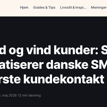
Hjem
Guides & Tips
Livsstil & Inspi…
Meninger
id og vind kunder:
tiserer danske S
rste kundekontakt 
·
1. maj 2026
12 min læsning