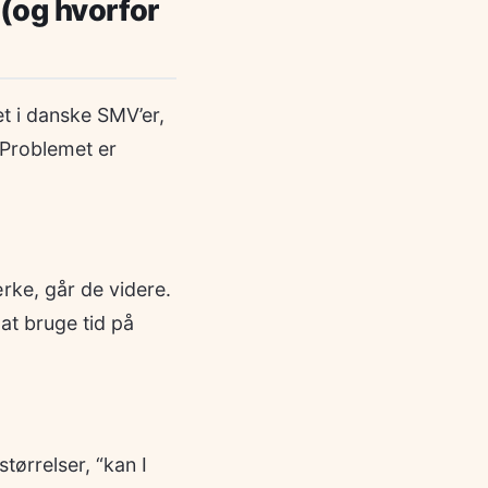
 (og hvorfor
et i danske SMV’er,
 Problemet er
rke, går de videre.
 at bruge tid på
størrelser, “kan I