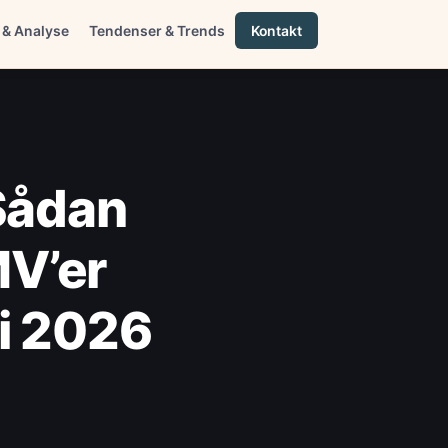
 & Analyse
Tendenser & Trends
Kontakt
 Sådan
MV’er
i 2026