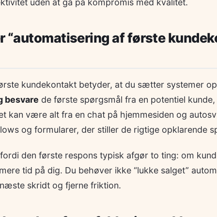
ektivitet uden at gå på kompromis med kvalitet.
 “automatisering af første kundek
første kundekontakt betyder, at du sætter systemer o
og besvare
de første spørgsmål fra en potentiel kunde,
et kan være alt fra en chat på hjemmesiden og autosvar
lows og formularer, der stiller de rigtige opklarende 
fordi den første respons typisk afgør to ting: om kunde
ere tid på dig. Du behøver ikke “lukke salget” automa
 næste skridt og fjerne friktion.