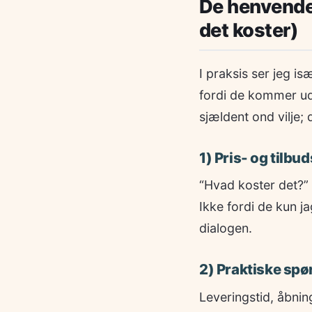
De henvendel
det koster)
I praksis ser jeg is
fordi de kommer ude
sjældent ond vilje; 
1) Pris- og tilb
“Hvad koster det?” 
Ikke fordi de kun ja
dialogen.
2) Praktiske spø
Leveringstid, åbning