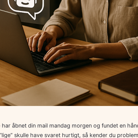
 har åbnet din mail mandag morgen og fundet en hån
lige” skulle have svaret hurtigt, så kender du problem