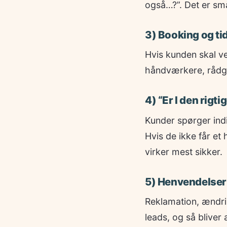
også…?”. Det er små
3) Booking og ti
Hvis kunden skal ve
håndværkere, rådgi
4) “Er I den rig
Kunder spørger indi
Hvis de ikke får et 
virker mest sikker.
5) Henvendelser
Reklamation, ændri
leads, og så bliver 