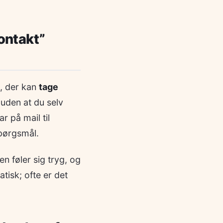
ontakt”
p, der kan
tage
 uden at du selv
 på mail til
spørgsmål.
n føler sig tryg, og
tisk; ofte er det