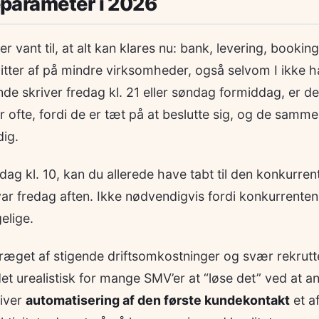
parameter i 2026
 vant til, at alt kan klares nu: bank, levering, bookin
tter af på mindre virksomheder, også selvom I ikke h
nde skriver fredag kl. 21 eller søndag formiddag, er de
r ofte, fordi de er tæt på at beslutte sig, og de samme
dig.
ag kl. 10, kan du allerede have tabt til den konkurrent
var fredag aften. Ikke nødvendigvis fordi konkurrente
elige.
ræget af stigende driftsomkostninger og svær rekrutt
et urealistisk for mange SMV’er at “løse det” ved at an
liver
automatisering af den første kundekontakt
et a