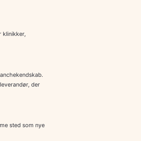
klinikker,
 branchekendskab.
 leverandør, der
amme sted som nye