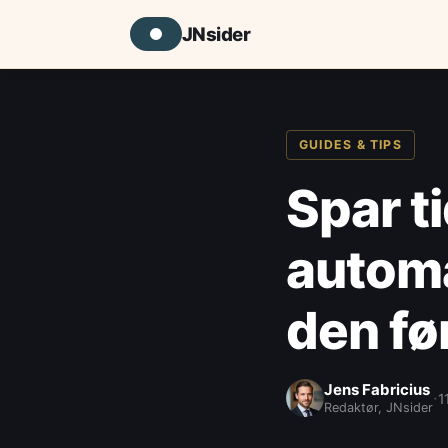
JNsider
GUIDES & TIPS
Spar t
automa
den fø
Jens Fabricius
·
1
Redaktør, JNsider