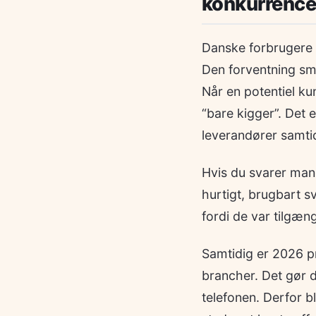
konkurrence
Danske forbrugere er
Den forventning smi
Når en potentiel ku
“bare kigger”. Det e
leverandører samti
Hvis du svarer mand
hurtigt, brugbart s
fordi de var tilgæng
Samtidig er 2026 p
brancher. Det gør d
telefonen. Derfor b