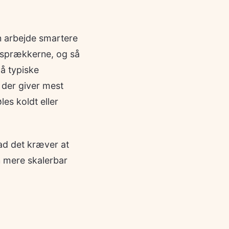
n arbejde smartere
i sprækkerne, og så
på typiske
 der giver mest
es koldt eller
vad det kræver at
 mere skalerbar