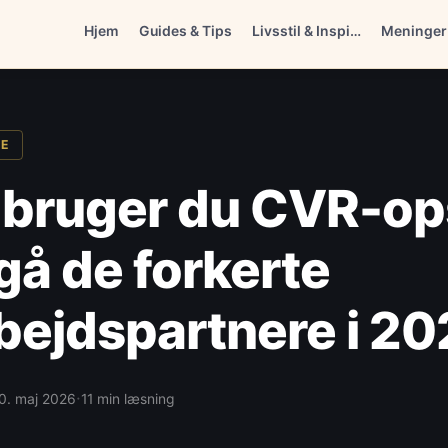
Hjem
Guides & Tips
Livsstil & Inspi…
Meninger
SE
bruger du CVR-ops
gå de forkerte
ejdspartnere i 20
·
0. maj 2026
11 min læsning