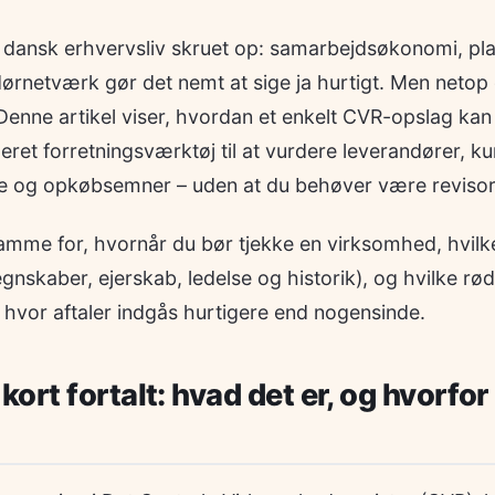
i dansk erhvervsliv skruet op: samarbejdsøkonomi, pl
rnetværk gør det nemt at sige ja hurtigt. Men netop 
. Denne artikel viser, hvordan et enkelt CVR-opslag ka
eret forretningsværktøj til at vurdere leverandører, ku
 og opkøbsemner – uden at du behøver være revisor el
amme for, hvornår du bør tjekke en virksomhed, hvilk
gnskaber, ejerskab, ledelse og historik), og hvilke rød
a, hvor aftaler indgås hurtigere end nogensinde.
ort fortalt: hvad det er, og hvorfor