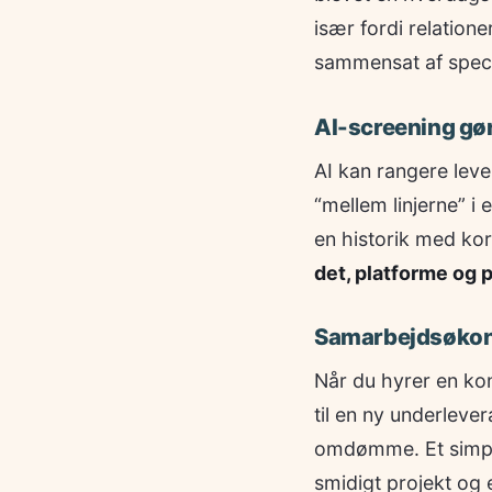
især fordi relation
sammensat af speci
AI-screening gør 
AI kan rangere leve
“mellem linjerne” i
en historik med kor
det, platforme og p
Samarbejdsøkono
Når du hyrer en kon
til en ny underleve
omdømme. Et simpelt
smidigt projekt og 