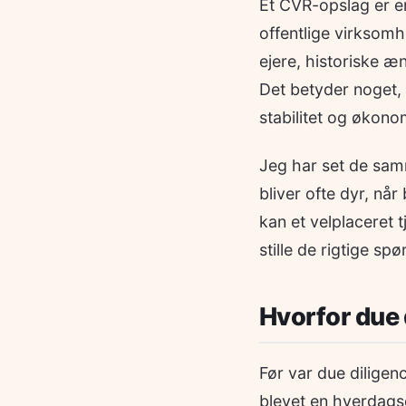
Et CVR-opslag er e
offentlige virksomh
ejere, historiske æ
Det betyder noget, 
stabilitet og økono
Jeg har set de samm
bliver ofte dyr, nå
kan et velplaceret t
stille de rigtige sp
Hvorfor due 
Før var due diligen
blevet en hverdags