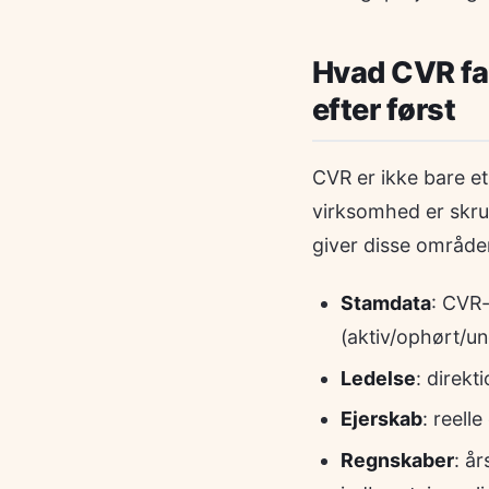
Hvad CVR fak
efter først
CVR er ikke bare et
virksomhed er skru
giver disse områder
Stamdata
: CVR
(aktiv/ophørt/un
Ledelse
: direkt
Ejerskab
: reell
Regnskaber
: å