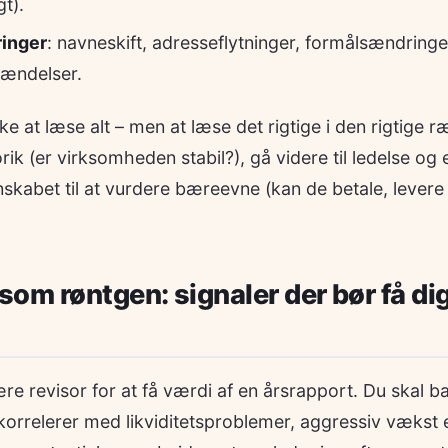
t).
ringer
: navneskift, adresseflytninger, formålsændringer
ændelser.
ke at læse alt – men at læse det rigtige i den rigtige r
rik (er virksomheden stabil?), gå videre til ledelse og
skabet til at vurdere bæreevne (kan de betale, levere 
om røntgen: signaler der bør få dig 
e revisor for at få værdi af en årsrapport. Du skal ba
korrelerer med likviditetsproblemer, aggressiv vækst el