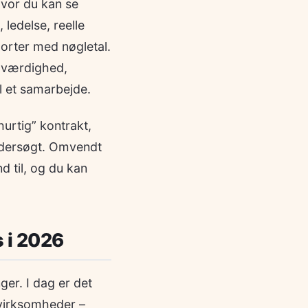
hvor du kan se
ledelse, reelle
porter med nøgletal.
roværdighed,
il et samarbejde.
hurtig” kontrakt,
 undersøgt. Omvendt
d til, og du kan
s i 2026
er. I dag er det
 virksomheder –