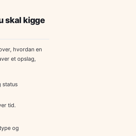
u skal kigge
 over, hvordan en
ver et opslag,
 status
er tid.
stype og