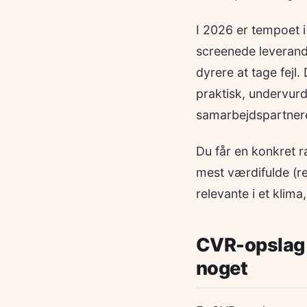
I 2026 er tempoet 
screenede leverandø
dyrere at tage fejl
praktisk, undervurd
samarbejdspartnere
Du får en konkret r
mest værdifulde (re
relevante i et klim
CVR-opslag k
noget