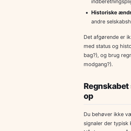
indberetningsplig
Historiske ænd
andre selskabsh
Det afgørende er ik
med status og histo
bag?), og brug regn
modgang?).
Regnskabet s
op
Du behøver ikke vær
signaler der typisk 