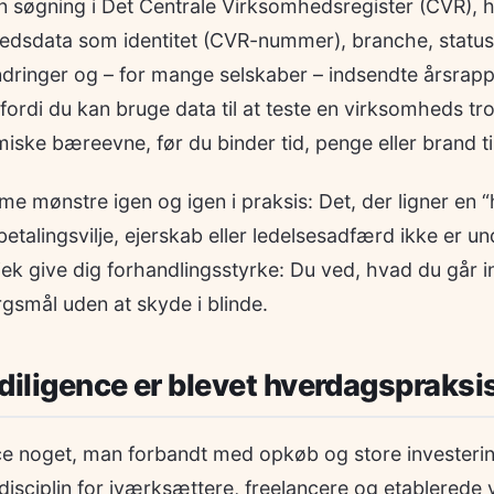
n søgning i Det Centrale Virksomhedsregister (CVR), 
edsdata som identitet (CVR-nummer), branche, status, 
ndringer og – for mange selskaber – indsendte årsrap
fordi du kan bruge data til at teste en virksomheds t
miske bæreevne, før du binder tid, penge eller brand t
e mønstre igen og igen i praksis: Det, der ligner en “
r betalingsvilje, ejerskab eller ledelsesadfærd ikke er
jek give dig forhandlingsstyrke: Du ved, hvad du går in
ørgsmål uden at skyde i blinde.
diligence er blevet hverdagspraksi
ce noget, man forbandt med opkøb og store investering
disciplin for iværksættere, freelancere og etablerede