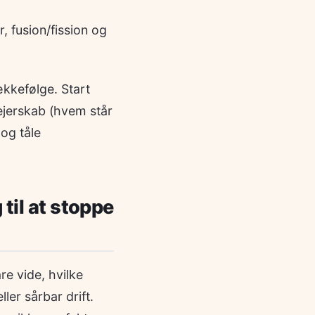
, fusion/fission og
ækkefølge. Start
 ejerskab (hvem står
og tåle
til at stoppe
re vide, hvilke
ler sårbar drift.