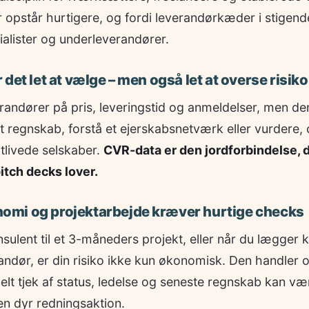
er opstår hurtigere, og fordi leverandørkæder i stigend
alister og underleverandører.
det let at vælge – men også let at overse risiko
randører på pris, leveringstid og anmeldelser, men d
 et regnskab, forstå et ejerskabsnetværk eller vurdere,
tlivede selskaber.
CVR-data er den jordforbindelse, d
itch decks lover.
mi og projektarbejde kræver hurtige checks
sulent til et 3-måneders projekt, eller når du lægger 
randør, er din risiko ikke kun økonomisk. Den handler o
 tjek af status, ledelse og seneste regnskab kan vær
en dyr redningsaktion.