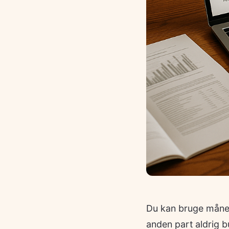
Du kan bruge månede
anden part aldrig b