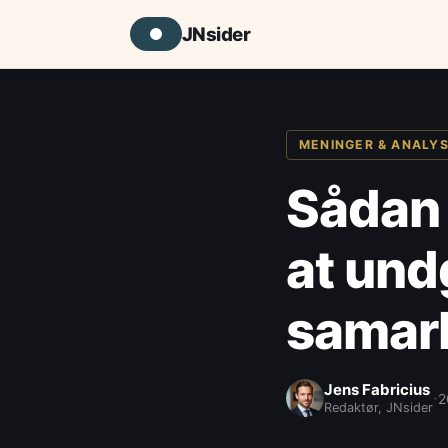
JNsider
MENINGER & ANALY
Sådan 
at und
samarb
Jens Fabricius
·
2
Redaktør, JNsider