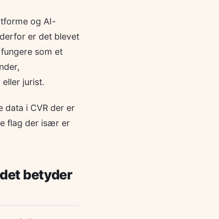
atforme og AI-
derfor er det blevet
n fungere som et
nder,
ler jurist.
e data i CVR der er
e flag der især er
 det betyder