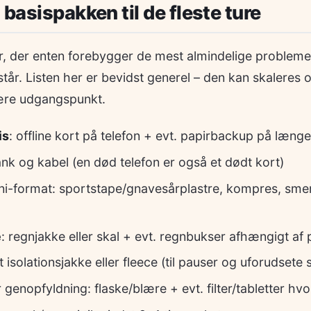
 basispakken til de fleste ture
r, der enten forebygger de mest almindelige problemer
pstår. Listen her er bevidst generel – den kan skalere
ære udgangspunkt.
is
: offline kort på telefon + evt. papirbackup på længe
nk og kabel (en død telefon er også et dødt kort)
ni-format: sportstape/gnavesårplastre, kompres, smert
e
: regnjakke eller skal + evt. regnbukser afhængigt af
 isolationsjakke eller fleece (til pauser og uforudsete 
 genopfyldning: flaske/blære + evt. filter/tabletter hv