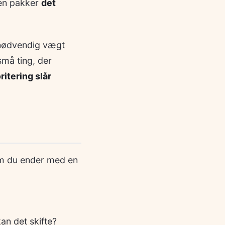
 men pakker
det
unødvendig vægt
må ting, der
ritering slår
 om du ender med en
kan det skifte?