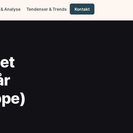
 & Analyse
Tendenser & Trends
Kontakt
det
år
ppe)