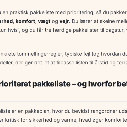
u en praktisk pakkeliste med prioritering, så du pakker 
erhed
,
komfort
,
vægt
og
vejr
. Du lærer at skelne mel
kun hvis”, og du får tre færdige pakkelister til dagstu
onkrete tommelfingerregler, typiske fejl (og hvordan 
ler, der gør det let at tilpasse listen til årstid og ter
ioriteret pakkeliste – og hvorfor b
eliste er en pakkeplan, hvor du bevidst rangordner uds
r kritisk for sikkerhed og varme, hvad øger komforte