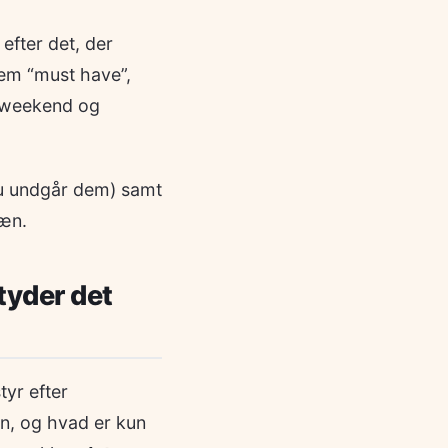
efter det, der
lem “must have”,
r, weekend og
du undgår dem) samt
ræn.
etyder det
tyr efter
n, og hvad er kun