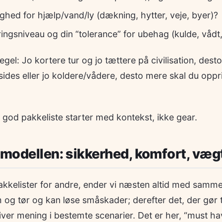
ghed for hjælp/vand/ly (dækning, hytter, veje, byer)?
ringsniveau og din “tolerance” for ubehag (kulde, vådt,
el: Jo kortere tur og jo tættere på civilisation, des
ides eller jo koldere/vådere, desto mere skal du oppr
 god pakkeliste starter med kontekst, ikke gear.
smodellen: sikkerhed, komfort, vægt
akkelister for andre, ender vi næsten altid med samme s
 og tør og kan løse småskader; derefter det, der gør tu
giver mening i bestemte scenarier. Det er her, “must hav