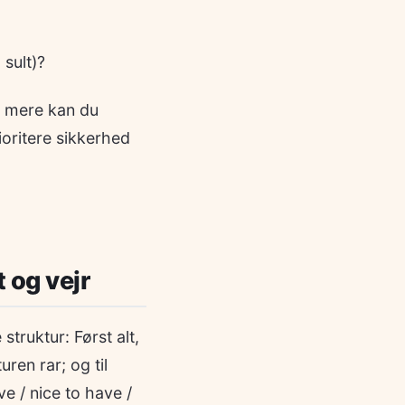
 sult)?
to mere kan du
ioritere sikkerhed
 og vejr
truktur: Først alt,
ren rar; og til
e / nice to have /