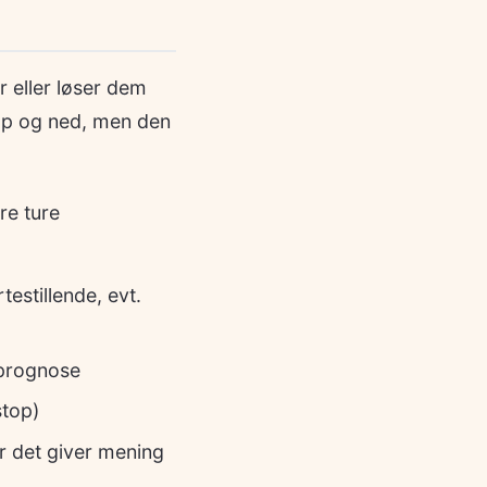
 eller løser dem
s op og ned, men den
re ture
estillende, evt.
 prognose
stop)
or det giver mening