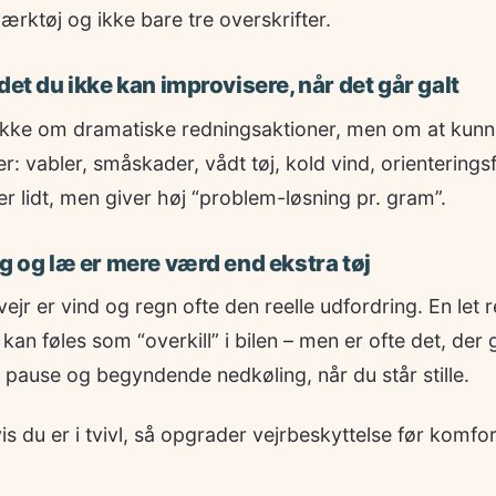
værktøj og ikke bare tre overskrifter.
det du ikke kan improvisere, når det går galt
ikke om dramatiske redningsaktioner, men om at kun
 vabler, småskader, vådt tøj, kold vind, orienteringsfe
er lidt, men giver høj “problem-løsning pr. gram”.
ag og læ er mere værd end ekstra tøj
vejr er vind og regn ofte den reelle udfordring. En let 
 kan føles som “overkill” i bilen – men er ofte det, der 
pause og begyndende nedkøling, når du står stille.
s du er i tvivl, så opgrader vejrbeskyttelse før komfor