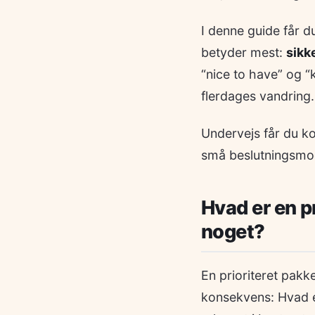
I denne guide får d
betyder mest:
sikk
“nice to have” og “
flerdages vandring.
Undervejs får du k
små beslutningsmodel
Hvad er en pr
noget?
En prioriteret pakk
konsekvens: Hvad e