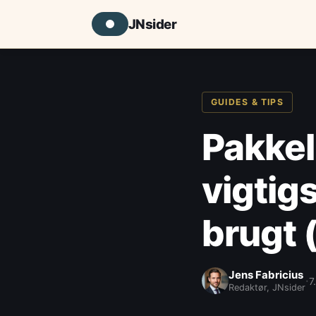
JNsider
GUIDES & TIPS
Pakkeli
vigtigs
brugt 
Jens Fabricius
·
7
Redaktør, JNsider