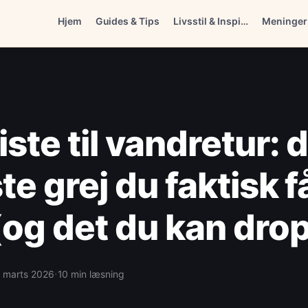
Hjem
Guides & Tips
Livsstil & Inspi…
Meninger
ste til vandretur: 
te grej du faktisk f
(og det du kan dro
·
. marts 2026
10 min læsning