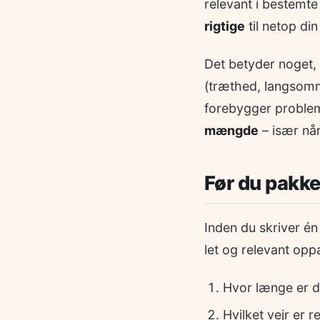
relevant i bestemte
rigtige
til netop din 
Det betyder noget,
(træthed, langsomm
forebygger probleme
mængde
– især når
Før du pakke
Inden du skriver én
let og relevant opp
Hvor længe er d
Hvilket vejr er r