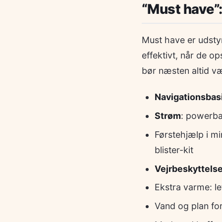
“Must have”:
Must have er udsty
effektivt, når de o
bør næsten altid v
Navigationsbas
Strøm
: powerba
Førstehjælp i mi
blister-kit
Vejrbeskyttels
Ekstra varme: let
Vand og plan for