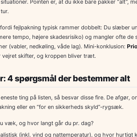
 situationer. Pointen er, at du ikke bare pakker “alt”,
tur.
 fordi fejlpakning typisk rammer dobbelt: Du slæber 
ere tempo, højere skadesrisiko) og mangler ofte de s
r (vabler, nedkøling, våde lag). Mini-konklusion:
Prio
 vejret skifter, og kroppen bliver træt.
r: 4 spørgsmål der bestemmer alt
 eneste ting på listen, så besvar disse fire. De afgør,
akning eller en “for en sikkerheds skyld”-rygsæk.
u væk, og hvor langt går du pr. dag?
ealistisk (inkl. vind og nattemperatur), og hvor hurtigt 