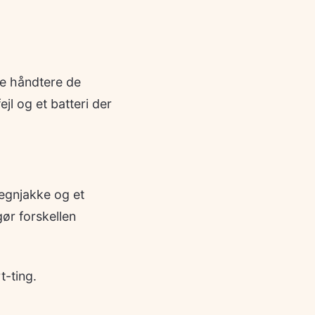
ne håndtere de
jl og et batteri der
regnjakke og et
gør forskellen
t-ting.