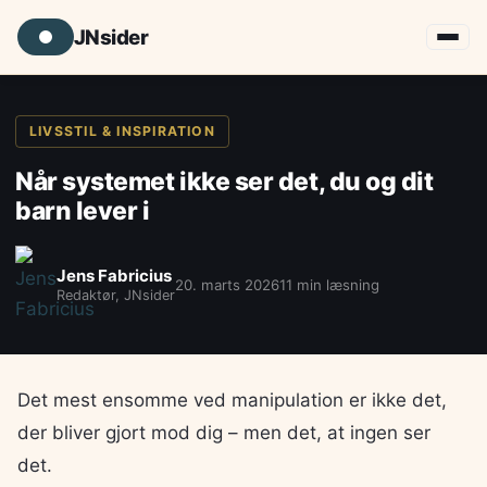
JNsider
LIVSSTIL & INSPIRATION
Når systemet ikke ser det, du og dit
barn lever i
Jens Fabricius
20. marts 2026
11 min læsning
Redaktør, JNsider
Det mest ensomme ved manipulation er ikke det,
der bliver gjort mod dig – men det, at ingen ser
det.