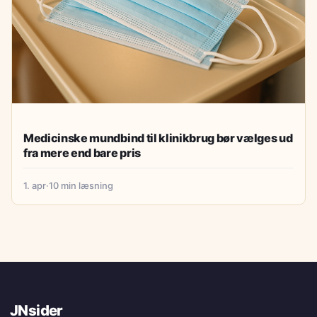
Medicinske mundbind til klinikbrug bør vælges ud
fra mere end bare pris
1. apr
·
10 min læsning
JNsider