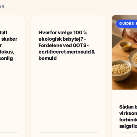
ER
GUIDES & TIPS
GUIDES 
alt
Hvorfor vælge 100 %
 skaber
økologisk babytøj? –
r
Fordelene ved GOTS-
fokus,
certificeret merinould &
sonlig
bomuld
Sådan 
virksom
forbind
salgsfl