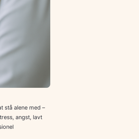
at stå alene med –
ress, angst, lavt
sionel