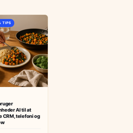
& TIPS
bruger
heder AI til at
e CRM, telefoni og
ow