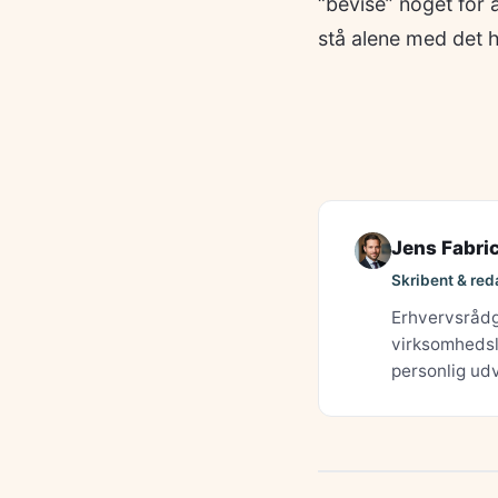
“bevise” noget for 
stå alene med det h
Jens Fabri
Skribent & red
Erhvervsrådgi
virksomhedsle
personlig udv