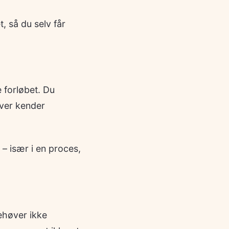
, så du selv får
e forløbet. Du
over kender
– især i en proces,
behøver ikke