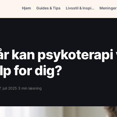
Hjem
Guides & Tips
Livsstil & Inspi…
Meninger
r kan psykoterapi
lp for dig?
·
7. juli 2025
3 min læsning