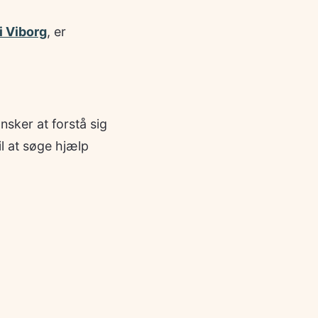
i Viborg
, er
nsker at forstå sig
il at søge hjælp