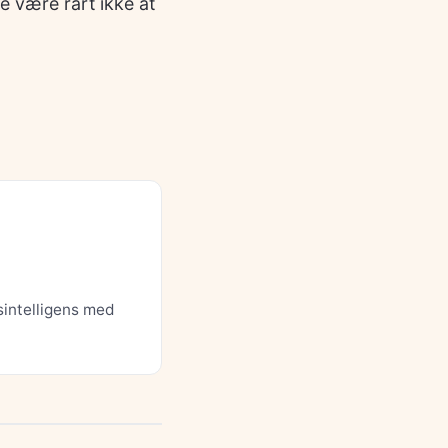
e være rart ikke at
sintelligens med