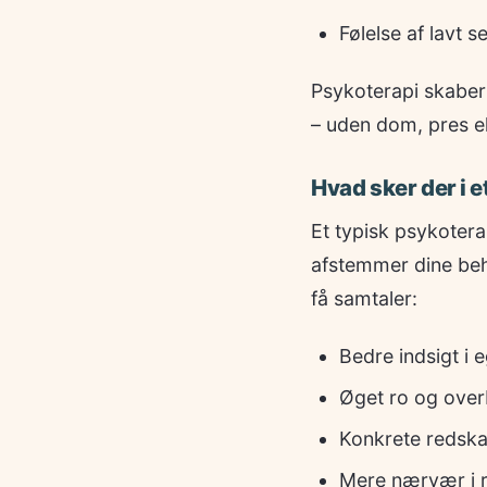
Følelse af lavt 
Psykoterapi skaber 
– uden dom, pres el
Hvad sker der i e
Et typisk psykotera
afstemmer dine beho
få samtaler:
Bedre indsigt i 
Øget ro og over
Konkrete redskab
Mere nærvær i r