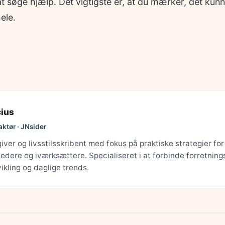
at søge hjælp. Det vigtigste er, at du mærker, det kunn
ele.
cius
aktør · JNsider
ver og livsstilsskribent med fokus på praktiske strategier for
dere og iværksættere. Specialiseret i at forbinde forretning
ikling og daglige trends.