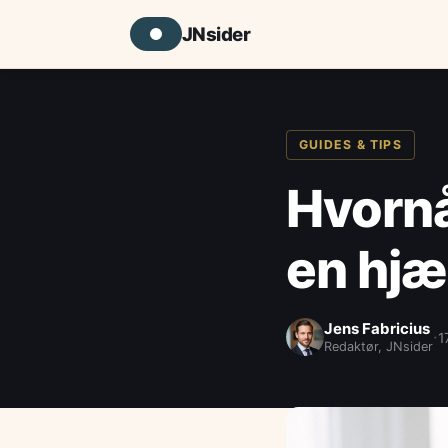
JNsider
GUIDES & TIPS
Hvornå
en hjæ
Jens Fabricius
·
1
Redaktør, JNsider