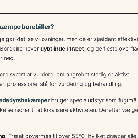
kæmpe borebiller?
ige gør-det-selv-løsninger, men de er sjældent effektiv
Borebiller lever
dybt inde i træet
, og de fleste overfl
er ned.
re svært at vurdere, om angrebet stadig er aktivt.
en professionel stå for vurdering og behandling.
skadedyrsbekæmper
bruger specialudstyr som fugtmål
 sensorer til at lokalisere aktiviteten. Derefter vælg
ng:
Træet opvarmes til over 55°C, hvilket dræber alle 