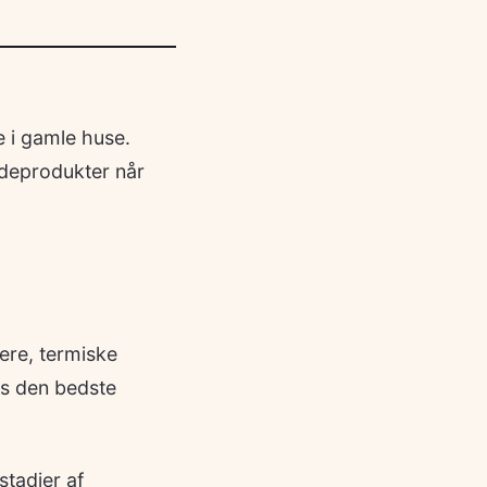
e i gamle huse.
adeprodukter når
ere, termiske
es den bedste
stadier af