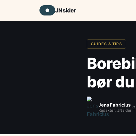
JNsider
GUIDES & TIPS
Borebi
bør du
Jens Fabricius
·
2
Redaktør, JNsider