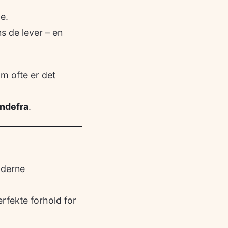
e.
s de lever – en
m ofte er det
ndefra
.
oderne
perfekte forhold for