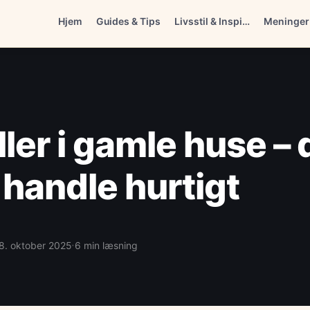
Hjem
Guides & Tips
Livsstil & Inspi…
Meninger
ller i gamle huse – 
 handle hurtigt
·
8. oktober 2025
6 min læsning