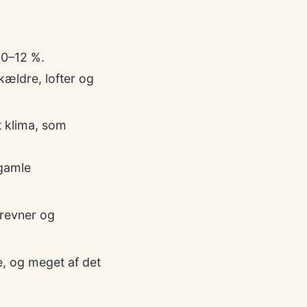
10–12 %.
 kældre, lofter og
t klima, som
gamle
revner og
, og meget af det