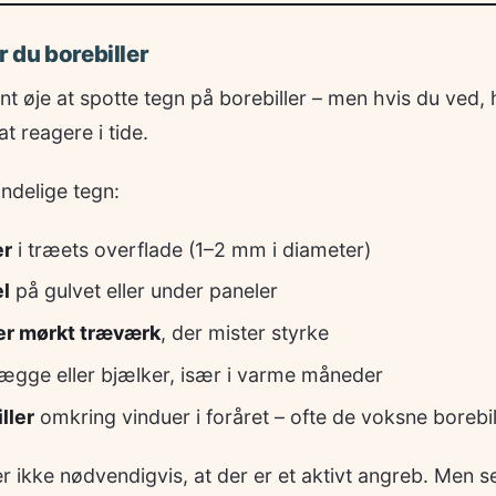
 du borebiller
t øje at spotte tegn på borebiller – men hvis du ved, 
 at reagere i tide.
ndelige tegn:
er
i træets overflade (1–2 mm i diameter)
l
på gulvet eller under paneler
er mørkt træværk
, der mister styrke
ægge eller bjælker, især i varme måneder
ller
omkring vinduer i foråret – ofte de voksne borebil
er ikke nødvendigvis, at der er et aktivt angreb. Men se