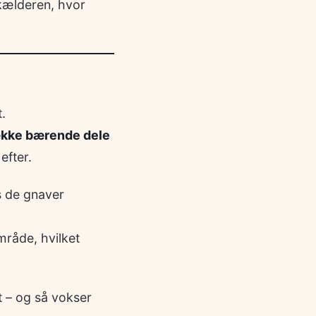
i kælderen, hvor
.
kke bærende dele
efter.
s de gnaver
råde, hvilket
et – og så vokser