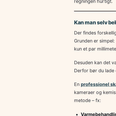
regningen hurtigt.
Kan man selv be
Der findes forskell
Grunden er simpel: 
kun et par millimet
Desuden kan det væ
Derfor bør du lade 
En
professionel 
kameraer og kemiske
metode – fx:
Varmebehandli