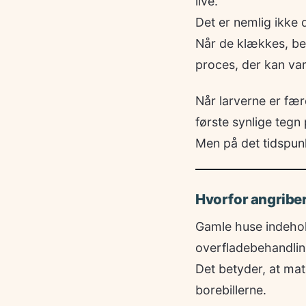
live.
Det er nemlig ikke 
Når de klækkes, b
proces, der kan vare
Når larverne er fær
første synlige tegn
Men på det tidspun
Hvorfor angriber
Gamle huse indehol
overfladebehandlin
Det betyder, at mat
borebillerne.