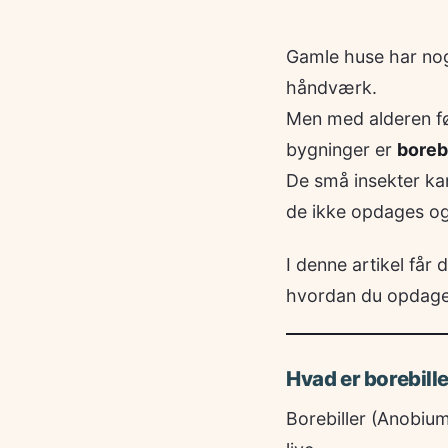
Gamle huse har noge
håndværk.
Men med alderen fø
bygninger er
borebi
De små insekter ka
de ikke opdages og 
I denne artikel får
hvordan du opdager 
Hvad er borebill
Borebiller (Anobium