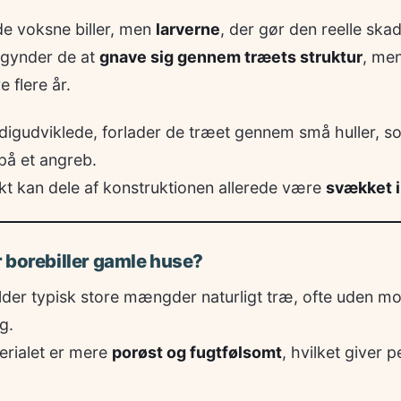
de voksne biller, men
larverne
, der gør den reelle skad
egynder de at
gnave sig gennem træets struktur
, men
 flere år.
digudviklede, forlader de træet gennem små huller, so
 på et angreb.
kt kan dele af konstruktionen allerede være
svækket i
 borebiller gamle huse?
der typisk store mængder naturligt træ, ofte uden m
g.
erialet er mere
porøst og fugtfølsomt
, hvilket giver 