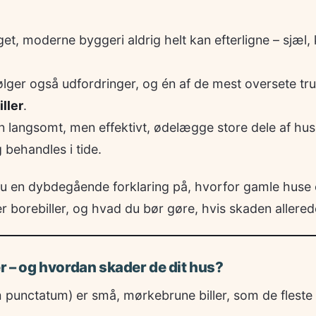
t, moderne byggeri aldrig helt kan efterligne – sjæl,
lger også udfordringer, og én af de mest oversete tr
ller
.
n langsomt, men effektivt, ødelægge store dele af hu
behandles i tide.
 du en dybdegående forklaring på, hvorfor gamle huse e
borebiller, og hvad du bør gøre, hvis skaden allerede
er – og hvordan skader de dit hus?
 punctatum) er små, mørkebrune biller, som de fleste a