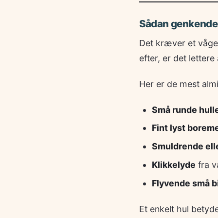
Sådan genkender
Det kræver et vågen
efter, er det lettere
Her er de mest almi
Små runde hull
Fint lyst boreme
Smuldrende ell
Klikkelyde
fra v
Flyvende små bi
Et enkelt hul betyd