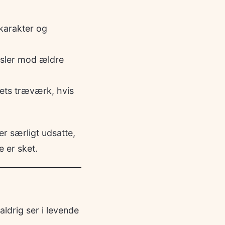
 karakter og
usler mod ældre
sets træværk, hvis
r særligt udsatte,
 er sket.
ldrig ser i levende