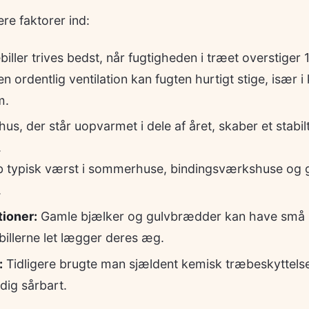
ere faktorer ind:
iller trives bedst, når fugtigheden i træet overstiger 
 ordentlig ventilation kan fugten hurtigt stige, især i
m.
hus, der står uopvarmet i dele af året, skaber et stabil
.
b typisk værst i sommerhuse, bindingsværkshuse og 
.
ioner:
Gamle bjælker og gulvbrædder kan have små 
illerne let lægger deres æg.
:
Tidligere brugte man sjældent kemisk træbeskyttelse
dig sårbart.