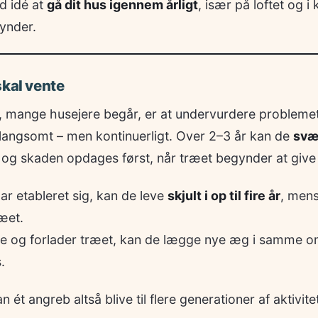
d idé at
gå dit hus igennem årligt
, især på loftet og 
gynder.
skal vente
jl, mange husejere begår, er at undervurdere problemet
 langsomt – men kontinuerligt. Over 2–3 år kan de
svæ
, og skaden opdages først, når træet begynder at give 
har etableret sig, kan de leve
skjult i op til fire år
, men
æet.
ne og forlader træet, kan de lægge nye æg i samme om
.
ét angreb altså blive til flere generationer af aktivit