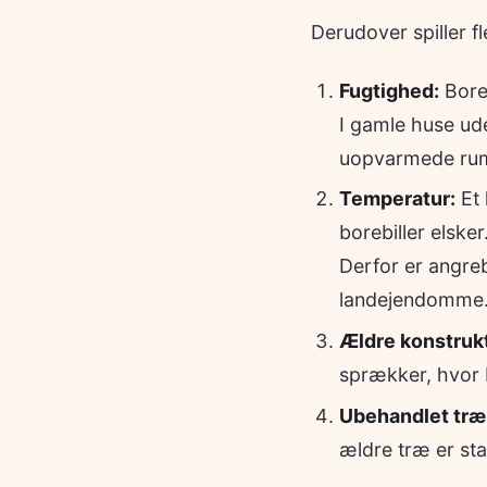
Derudover spiller fl
Fugtighed:
Boreb
I gamle huse uden
uopvarmede ru
Temperatur:
Et 
borebiller elsker
Derfor er angre
landejendomme
Ældre konstrukt
sprækker, hvor b
Ubehandlet træ
ældre træ er sta