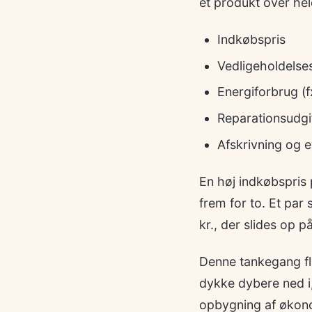
et produkt over hel
Indkøbspris
Vedligeholdels
Energiforbrug (
Reparationsudgi
Afskrivning og 
En høj indkøbspris p
frem for to. Et par 
kr., der slides op 
Denne tankegang flu
dykke dybere ned 
opbygning af økono