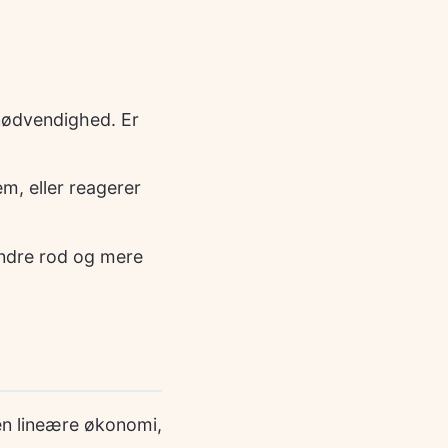
nødvendighed. Er
m, eller reagerer
ndre rod og mere
den lineære økonomi,