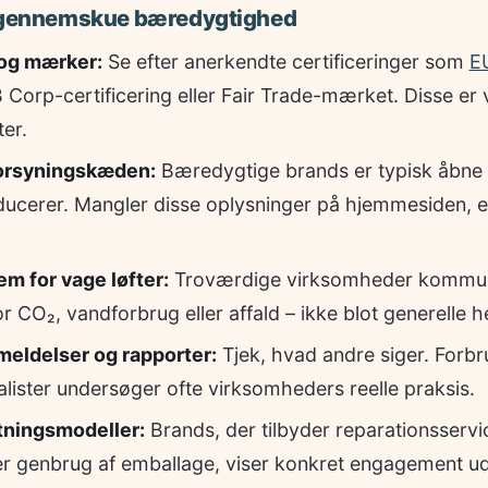
t gennemskue bæredygtighed
 og mærker:
Se efter anerkendte certificeringer som
E
orp-certificering eller Fair Trade-mærket. Disse er v
er.
forsyningskæden:
Bæredygtige brands er typisk åbne
ucerer. Mangler disse oplysninger på hjemmesiden, er
em for vage løfter:
Troværdige virksomheder kommuni
r CO₂, vandforbrug eller affald – ikke blot generelle h
eldelser og rapporter:
Tjek, hvad andre siger. Forbr
lister undersøger ofte virksomheders reelle praksis.
tningsmodeller:
Brands, der tilbyder reparationsservi
r genbrug af emballage, viser konkret engagement ud