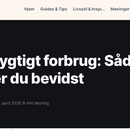
Hjem
Guides & Tips
Livsstil & Inspi…
Meninger
gtigt forbrug: Så
r du bevidst
·
. april 2026
8 min læsning