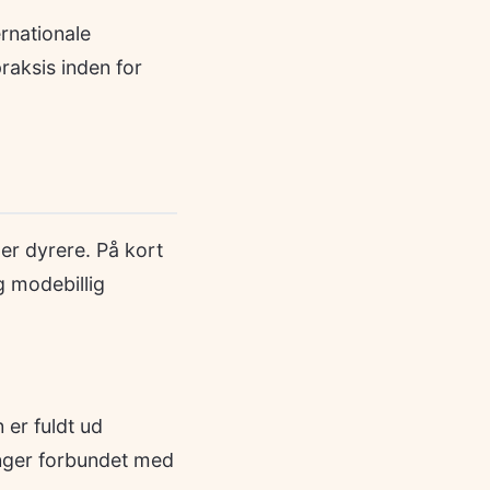
rnationale
praksis inden for
er dyrere. På kort
g modebillig
 er fuldt ud
inger forbundet med