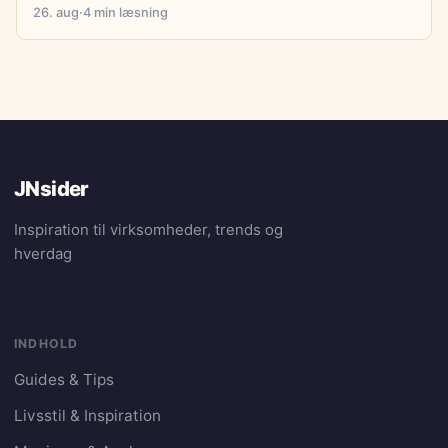
26. aug
·
4 min læsning
JNsider
Inspiration til virksomheder, trends og
hverdag
INDHOLD
Guides & Tips
Livsstil & Inspiration