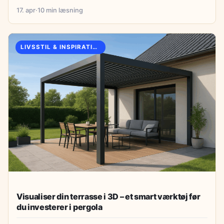
17. apr
·
10 min læsning
LIVSSTIL & INSPIRATION
Visualiser din terrasse i 3D – et smart værktøj før
du investerer i pergola